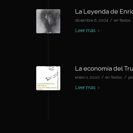
La Leyenda de Enriq
/
diciembre 6, 2004
en
Textos
Leer más
La economía del Tru
/
/
enero 1, 2000
en
Textos
po
Leer más