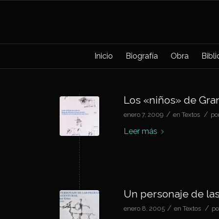
Inicio
Biografía
Obra
Bibl
Los «niños» de Gra
/
/
enero 7, 2009
en
Textos
po
Leer más
Un personaje de las 
/
/
enero 8, 2005
en
Textos
p