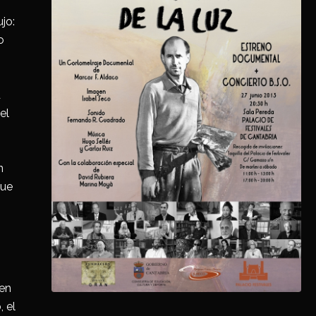
jo:
o
s
d
el
n
que
 en
 el