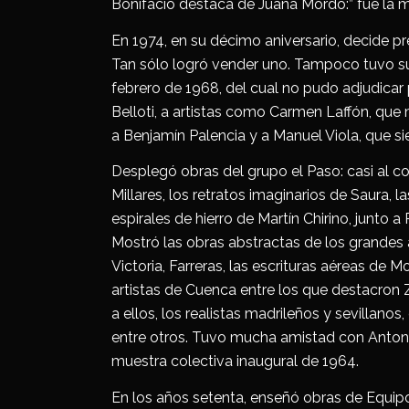
Bonifacio destaca de Juana Mordó:” fue la me
En 1974, en su décimo aniversario, decide pr
Tan sólo logró vender uno. Tampoco tuvo sue
febrero de 1968, del cual no pudo adjudica
Belloti, a artistas como Carmen Laffón, que 
a Benjamín Palencia y a Manuel Viola, que s
Desplegó obras del grupo el Paso: casi al c
Millares, los retratos imaginarios de Saura, l
espirales de hierro de Martín Chirino, junto 
Mostró las obras abstractas de los grandes 
Victoria, Farreras, las escrituras aéreas de
artistas de Cuenca entre los que destacron 
a ellos, los realistas madrileños y sevillan
entre otros. Tuvo mucha amistad con Antoni
muestra colectiva inaugural de 1964.
En los años setenta, enseñó obras de Equipo 