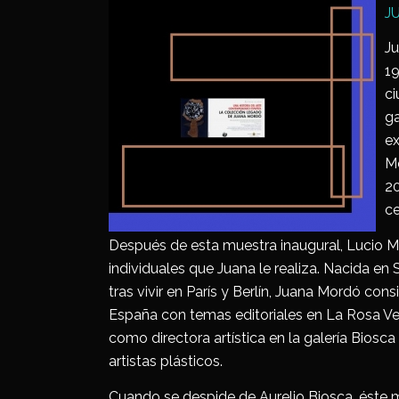
J
Ju
19
ci
ga
ex
Mo
20
ce
Después de esta muestra inaugural, Lucio M
individuales que Juana le realiza. Nacida en S
tras vivir en París y Berlín, Juana Mordó con
España con temas editoriales en La Rosa Ve
como directora artística en la galería Biosc
artistas plásticos.
Cuando se despide de Aurelio Biosca, éste m