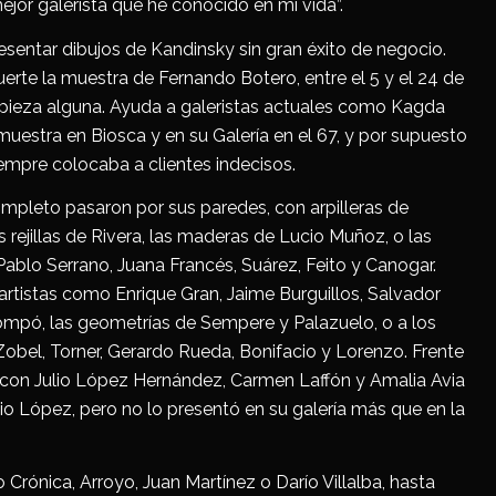
jor galerista que he conocido en mi vida”.
esentar dibujos de Kandinsky sin gran éxito de negocio.
rte la muestra de Fernando Botero, entre el 5 y el 24 de
r pieza alguna. Ayuda a galeristas actuales como Kagda
muestra en Biosca y en su Galería en el 67, y por supuesto
iempre colocaba a clientes indecisos.
ompleto pasaron por sus paredes, con arpilleras de
as rejillas de Rivera, las maderas de Lucio Muñoz, o las
a Pablo Serrano, Juana Francés, Suárez, Feito y Canogar.
artistas como Enrique Gran, Jaime Burguillos, Salvador
 Mompó, las geometrías de Sempere y Palazuelo, o a los
Zobel, Torner, Gerardo Rueda, Bonifacio y Lorenzo. Frente
os, con Julio López Hernández, Carmen Laffón y Amalia Avia
o López, pero no lo presentó en su galería más que en la
Crónica, Arroyo, Juan Martínez o Darío Villalba, hasta