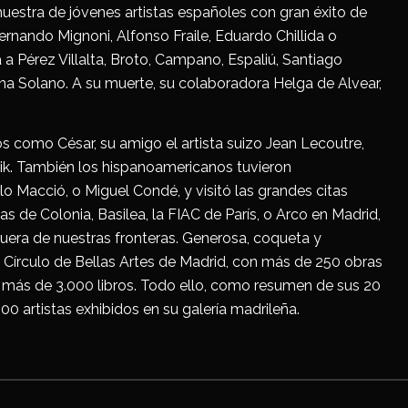
muestra de jóvenes artistas españoles con gran éxito de
Fernando Mignoni, Alfonso Fraile, Eduardo Chillida o
a Pérez Villalta, Broto, Campano, Espaliú, Santiago
ana Solano. A su muerte, su colaboradora Helga de Alvear,
s como César, su amigo el artista suizo Jean Lecoutre,
ik. También los hispanoamericanos tuvieron
o Macció, o Miguel Condé, y visitó las grandes citas
as de Colonia, Basilea, la FIAC de París, o Arco en Madrid,
fuera de nuestras fronteras. Generosa, coqueta y
l Círculo de Bellas Artes de Madrid, con más de 250 obras
sus más de 3.000 libros. Todo ello, como resumen de sus 20
00 artistas exhibidos en su galería madrileña.