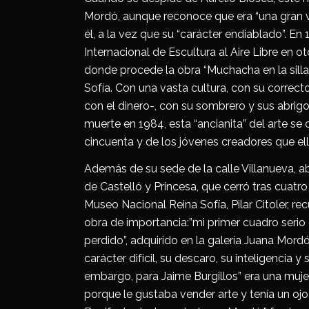
Mordó, aunque reconoce que era “una gran 
él, a la vez que su “carácter endiablado”. En
Internacional de Escultura al Aire Libre en 
donde procede la obra “Muchacha en la sil
Sofía. Con una vasta cultura, con su correct
con el dinero-, con su sombrero y sus abrigo
muerte en 1984, esta “ancianita” del arte se
cincuenta y de los jóvenes creadores que el
Además de su sede de la calle Villanueva, a
de Castelló y Princesa, que cerró tras cuatr
Museo Nacional Reina Sofía, Pilar Citoler, 
obra de importancia:”mi primer cuadro serio
perdido”, adquirido en la galería Juana Mord
carácter difícil, su descaro, su inteligencia 
embargo, para Jaime Burgillos” era una muj
porque le gustaba vender arte y tenía un ojo 