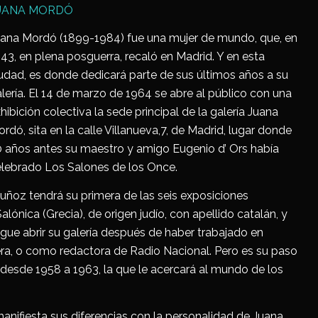
UANA MORDÓ
ana Mordó (1899-1984) fue una mujer de mundo, que, en
43, en plena posguerra, recaló en Madrid. Y en esta
udad, es donde dedicará parte de sus últimos años a su
lería. El 14 de marzo de 1964 se abre al público con una
hibición colectiva la sede principal de la galería Juana
rdó, sita en la calle Villanueva,7, de Madrid, lugar donde
 años antes su maestro y amigo Eugenio d’ Ors había
lebrado Los Salones de los Once.
uñoz tendrá su primera de las seis exposiciones
alónica (Grecia), de origen judío, con apellido catalán, y
sigue abrir su galería después de haber trabajado en
ra, o como redactora de Radio Nacional. Pero es su paso
a desde 1958 a 1963, la que le acercará al mundo de los
anifiesta sus diferencias con la personalidad de Juana