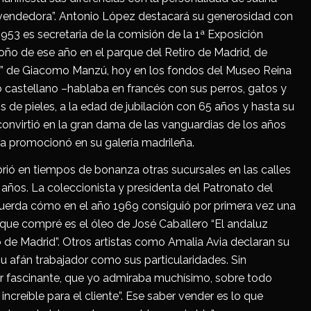
vendedora”. Antonio López destacará su generosidad con
 1953 es secretaria de la comisión de la 1ª Exposición
otoño de ese año en el parque del Retiro de Madrid, de
la” de Giacomo Manzú, hoy en los fondos del Museo Reina
o castellano –hablaba en francés con sus perros, gatos y
s de pieles, a la edad de jubilación con 65 años y hasta su
 convirtió en la gran dama de las vanguardias de los años
la promocionó en su galería madrileña.
brió en tiempos de bonanza otras sucursales en las calles
o años. La coleccionista y presidenta del Patronato del
recuerda cómo en el año 1969 consiguió por primera vez una
 que compré es el óleo de José Caballero “El andaluz
ó de Madrid”. Otros artistas como Amalia Avia declaran su
y su afán trabajador como sus particularidades. Sin
er fascinante, que yo admiraba muchísimo, sobre todo
increíble para el cliente”. Ese saber vender es lo que