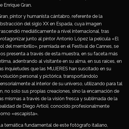
e Enrique Gran.
ran, pintor y humanista cántabro, referente de la
bstracción del siglo XX en Espada, cuya imagen
rascendió mediáticamente a nivel internacional, tras
rotagonizar junto al pintor Antonio López la película «El
ol del membrillo», premiada en el Festival de Cannes, se
os presenta a través de esta muestra, en su faceta más
ntima, adentrando al visitante en su alma, en sus raíces, en
as inquietudes que las MUJERES han suscitado en su
volución personal y pictórica, transportándolo
ensorialmente al interior de su universo, utilizando para tal
in, no solo sus propias creaciones, sino la encarnación de
as mismas a través de la visión fresca y sublimada de la
ealidad de Diego Artioli, conocido profesionalmente
como «escapista».
a temática fundamental de este fotógrafo italiano,