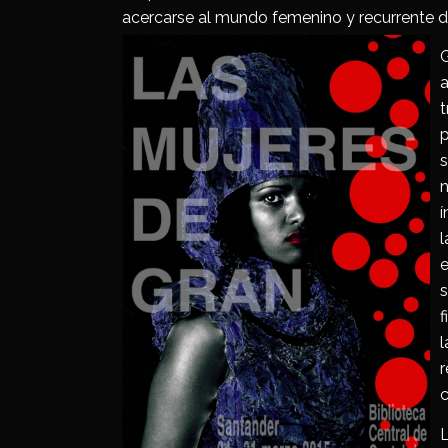
acercarse al mundo femenino y recurrente d
G
a
t
p
s
n
í
l
e
s
f
l
r
L